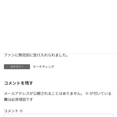
っていない
可能性もあります。
もし心当たりがあるなら、是非お客さんの視点で見直してみてく
ださい。
P.S.
後年、ドイルは「シャーロック・ホームズ」を復活させ、待ち望
んでいた
ファンに熱狂的に受け入れられました。
マーケティング
カテゴリー
コメントを残す
メールアドレスが公開されることはありません。
※
が付いている
欄は必須項目です
コメント
※