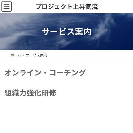
コ
ナ
プロジェクト上昇気流
ン
ビ
テ
ゲ
ン
ー
ツ
シ
サービス案内
へ
ョ
ス
ン
キ
に
ッ
移
ホーム
サービス案内
プ
動
オンライン・コーチング
組織力強化研修