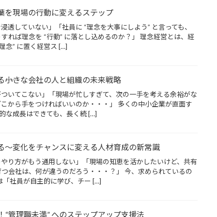
――言葉を現場の行動に変えるステップ
浸透していない」「社員に “理念を大事にしよう” と言っても、
すれば理念を “行動” に落とし込めるのか？」 理念経営とは、経
念” に置く経営ス […]
する――小さな会社の人と組織の未来戦略
がついてこない」「現場が忙しすぎて、次の一手を考える余裕がな
こから手をつければいいのか・・・」 多くの中小企業が直面す
期的な成長はできても、長く続 […]
くる～変化をチャンスに変える人材育成の新常識
のやり方がもう通用しない」「現場の知恵を活かしたいけど、共有
つ会社は、何が違うのだろう・・・？」 今、求められているの
は「社員が自主的に学び、チー […]
“管理職未満” へのステップアップ支援法