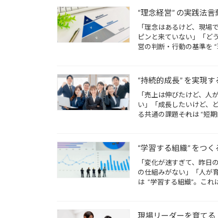
“理念経営” の実践法
「理念はあるけど、現場で
ピンと来ていない」「どう
営の判断・行動の基準を “理
“持続的成長” を実現
「売上は伸びたけど、人
い」「成長したいけど、ど
る共通の課題――それは “短
“学習する組織” をつ
「変化が速すぎて、昨日
の仕組みがない」「人が育
は “学習する組織”。これ
現場リーダーを育てる！