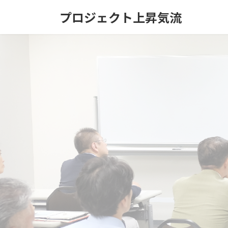
コ
ナ
プロジェクト上昇気流
ン
ビ
テ
ゲ
ン
ー
ツ
シ
へ
ョ
ス
ン
キ
に
ッ
移
プ
動