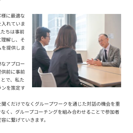
客様に最適な
を入れていま
私たちは事前
に理解し、そ
ムを提供しま
律なアプロー
提供前に事前
ことで、私た
ランを策定す
を聞くだけでなくグループワークを通じた対話の機会を重
でなく、グループコーチングを組み合わせることで参加者
変容に繋げていきます。