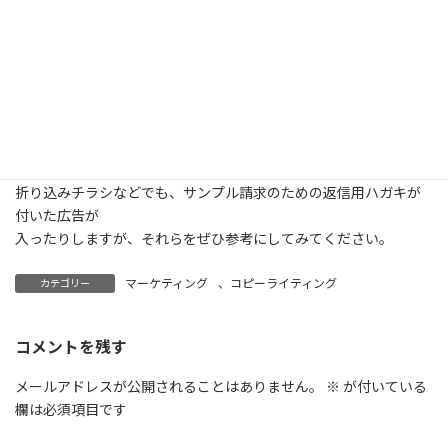
興味があるから問い合わせてきたのですから、有力な見込み客で
す。
Webページ経由やメールでの問い合わせなら、回答先としてメー
ルアドレスが
入手できるので、あとのフォローが楽になります。
以上が効果的な広告のポイントですが、通販会社の広告が良い見
本になります。
折り込みチラシなどでも、サンプル請求のための返信用ハガキが
付いた広告が
入ったりしますが、それらをぜひ参考にしてみてください。
マーケティング
、
コピーライティング
カテゴリー
コメントを残す
メールアドレスが公開されることはありません。
※
が付いている
欄は必須項目です