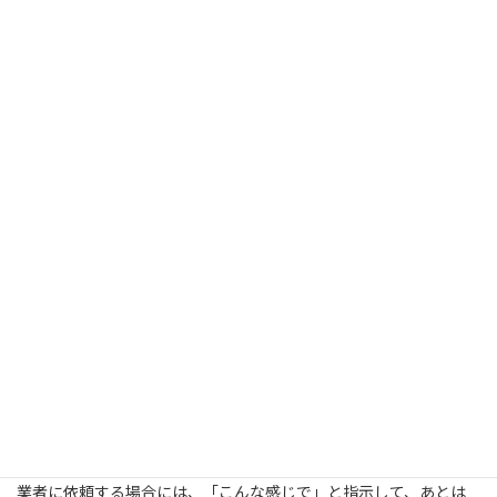
各記事の上部にアイキャッチ画像を設定できるようにします。
アイキャッチ画素を設定すると、Facebookなどに記事のリンクを
投稿した
ときに、画像も一緒に表示されます。
テキストだけの場合より、画像があった方がクリック率が上がる
のです。
また、検索性を上げるため、記事のディスクリプション（説明
文）とともに
キーワードを設定できるようにします。
サイドバーと同様、SNSとの連携のため、シェアボタン
（Facebookのいいね！/
Twitter/Google+/はてなブログ）を設定できるようにします。
シェアボタンは、記事の上下両方にあった方が良いです。
最後に、記事の下部に関連記事を表示するようにします。
以上、このブログをサンプルにして頂いても構いません。
業者に依頼する場合には、「こんな感じで」と指示して、あとは