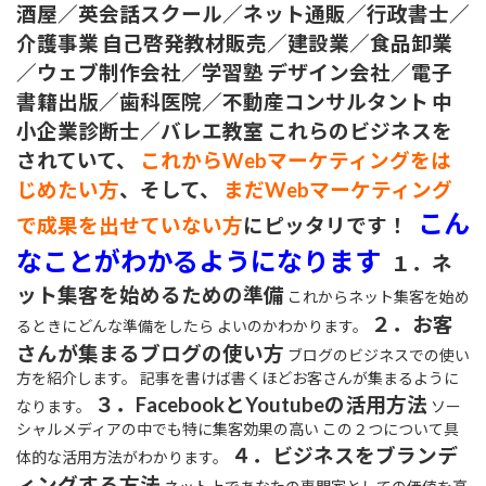
酒屋／英会話スクール／ネット通販／行政書士／
介護事業
自己啓発教材販売／建設業／食品卸業
／ウェブ制作会社／学習塾
デザイン会社／電子
書籍出版／歯科医院／不動産コンサルタント
中
小企業診断士／バレエ教室
これらのビジネスを
されていて、
これからWebマーケティングをは
じめたい方
、そして、
まだWebマーケティング
こん
で成果を出せていない方
にピッタリです！
なことがわかるようになります
１．ネ
ット集客を始めるための準備
これからネット集客を始め
２．お客
るときにどんな準備をしたら よいのかわかります。
さんが集まるブログの使い方
ブログのビジネスでの使い
方を紹介します。 記事を書けば書くほどお客さんが集まるように
３．FacebookとYoutubeの活用方法
なります。
ソー
シャルメディアの中でも特に集客効果の高い この２つについて具
４．ビジネスをブランデ
体的な活用方法がわかります。
ィングする方法