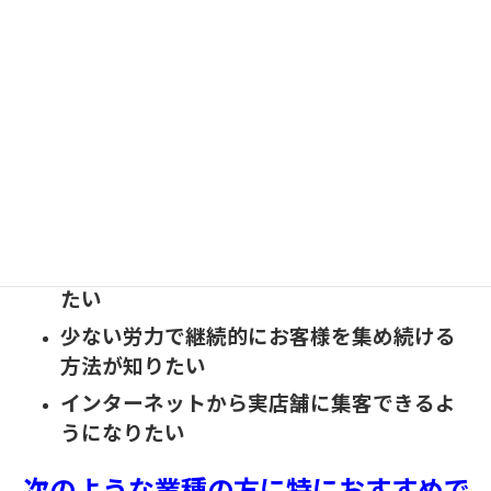
FacebookやYoutubeの活用方法を知りたい
売上につながるホームページを作りたい
集客できるブログの使い方を知りたい
インターネットを使ってビジネスをブラン
ディングしたい
少ない人員で効率よく集客する方法を知り
たい
自動的にお客様が集まってくる仕組みを作り
たい
少ない労力で継続的にお客様を集め続ける
方法が知りたい
インターネットから実店舗に集客できるよ
うになりたい
次のような業種の方に特におすすめで