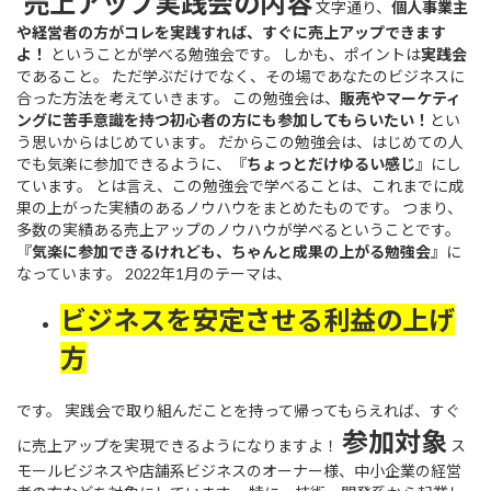
売上アップ実践会の内容
文字通り、
個人事業主
や経営者の方がコレを実践すれば、すぐに売上アップできます
よ！
ということが学べる勉強会です。 しかも、ポイントは
実践会
であること。 ただ学ぶだけでなく、その場であなたのビジネスに
合った方法を考えていきます。 この勉強会は、
販売やマーケティ
ングに苦手意識を持つ初心者の方にも参加してもらいたい！
とい
う思いからはじめています。 だからこの勉強会は、はじめての人
でも気楽に参加できるように、『
ちょっとだけゆるい感じ
』にし
ています。 とは言え、この勉強会で学べることは、これまでに成
果の上がった実績のあるノウハウをまとめたものです。 つまり、
多数の実績ある売上アップのノウハウが学べるということです。
『
気楽に参加できるけれども、ちゃんと成果の上がる勉強会
』に
なっています。 2022年1月のテーマは、
ビジネスを安定させる利益の上げ
方
です。 実践会で取り組んだことを持って帰ってもらえれば、すぐ
参加対象
に売上アップを実現できるようになりますよ！
ス
モールビジネスや店舗系ビジネスのオーナー様、中小企業の経営