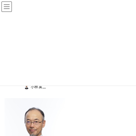
コ
ナ
プロジェクト上昇気流
ン
ビ
テ
ゲ
ン
ー
ツ
シ
メディア
へ
ョ
ス
ン
キ
に
ッ
移
ホーム
prof(200)
prof(200)
プ
動
prof(200)
最
小林 英二
終
更
新
日
時
: