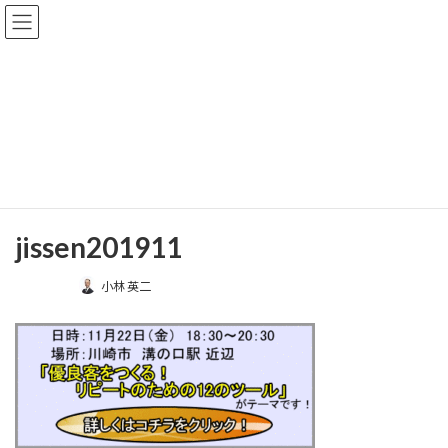
コ
ナ
プロジェクト上昇気流
ン
ビ
テ
ゲ
ン
ー
ツ
シ
メディア
へ
ョ
ス
ン
キ
に
ッ
移
ホーム
jissen201911
jissen201911
プ
動
jissen201911
最
小林 英二
終
更
新
日
時
: