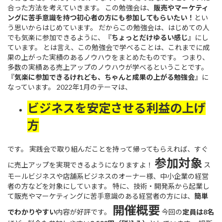
合った方法を考えていきます。 この勉強会は、
販売やマーケティ
ングに苦手意識を持つ初心者の方にも参加してもらいたい！
とい
う思いからはじめています。 だからこの勉強会は、はじめての人
でも気楽に参加できるように、『
ちょっとだけゆるい感じ
』にし
ています。 とは言え、この勉強会で学べることは、これまでに成
果の上がった実績のあるノウハウをまとめたものです。 つまり、
多数の実績ある売上アップのノウハウが学べるということです。
『
気楽に参加できるけれども、ちゃんと成果の上がる勉強会
』に
なっています。 2022年1月のテーマは、
ビジネスを安定させる利益の上げ
方
です。 実践会で取り組んだことを持って帰ってもらえれば、すぐ
参加対象
に売上アップを実現できるようになりますよ！
ス
モールビジネスや店舗系ビジネスのオーナー様、中小企業の経営
者の方などを対象にしています。 特に、技術・開発系から起業し
て販売やマーケティングに苦手意識のある経営者の方には、
簡単
開催概要
でわかりやすい
内容が好評です。
今回の
定員は8名