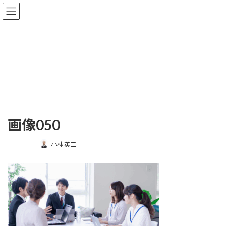
コ
ナ
プロジェクト上昇気流
ン
ビ
テ
ゲ
ン
ー
ツ
シ
メディア
へ
ョ
ス
ン
キ
に
ッ
移
ホーム
画像050
画像050
プ
動
画像050
最
小林 英二
終
更
新
日
時
: