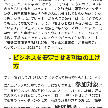
であること。 ただ学ぶだけでなく、その場であなたのビジネスに
合った方法を考えていきます。 この勉強会は、
販売やマーケティ
ングに苦手意識を持つ初心者の方にも参加してもらいたい！
とい
う思いからはじめています。 だからこの勉強会は、はじめての人
でも気楽に参加できるように、『
ちょっとだけゆるい感じ
』にし
ています。 とは言え、この勉強会で学べることは、これまでに成
果の上がった実績のあるノウハウをまとめたものです。 つまり、
多数の実績ある売上アップのノウハウが学べるということです。
『
気楽に参加できるけれども、ちゃんと成果の上がる勉強会
』に
なっています。 2022年1月のテーマは、
ビジネスを安定させる利益の上げ
方
です。 実践会で取り組んだことを持って帰ってもらえれば、すぐ
参加対象
に売上アップを実現できるようになりますよ！
ス
モールビジネスや店舗系ビジネスのオーナー様、中小企業の経営
者の方などを対象にしています。 特に、技術・開発系から起業し
て販売やマーケティングに苦手意識のある経営者の方には、
簡単
開催概要