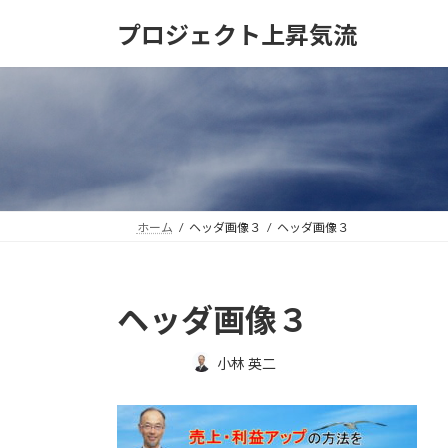
コ
ナ
プロジェクト上昇気流
ン
ビ
テ
ゲ
ン
ー
ツ
シ
へ
ョ
ス
ン
キ
に
ッ
移
プ
動
ホーム
ヘッダ画像３
ヘッダ画像３
ヘッダ画像３
最
小林 英二
終
更
新
日