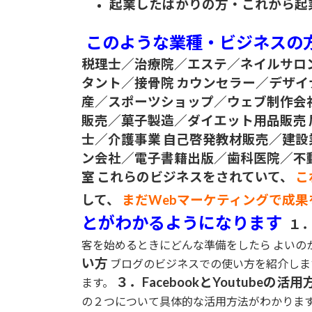
起業したばかりの方・これから起
このような業種・ビジネスの
税理士／治療院／エステ／ネイルサロ
タント／接骨院
カウンセラー／デザイ
産／スポーツショップ／ウェブ制作会
販売／菓子製造／ダイエット用品販売
士／介護事業
自己啓発教材販売／建設
ン会社／電子書籍出版／歯科医院／不
室
これらのビジネスをされていて、
こ
して、
まだWebマーケティングで成
とがわかるようになります
１
客を始めるときにどんな準備をしたら よいの
い方
ブログのビジネスでの使い方を紹介しま
３．FacebookとYoutubeの活用
ます。
の２つについて具体的な活用方法がわかりま