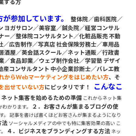
業する方
方が参加しています。
整体院／歯科医院／
ン
ヨガサロン／美容室／鍼灸院／経営コンサル
ナー／整体院コンサルタント／化粧品販売
不動
社／広告制作／写真店
社会保険労務士／車用品
居酒屋／英会話スクール／ネット通販／行政書
業／食品卸業／ウェブ制作会社／学習塾
デザイ
動産コンサルタント
中小企業診断士／バレエ教
れからWebマーケティングをはじめたい方
、そ
こんなこ
果を出せていない方
にピッタリです！
．ネット集客を始めるための準備
これからネット集
２．お客さんが集まるブログの使
かわかります。
す。 記事を書けば書くほどお客さんが集まるようになり
方法
ソーシャルメディアの中でも特に集客効果の高い こ
４．ビジネスをブランディングする方法
す。
ネッ