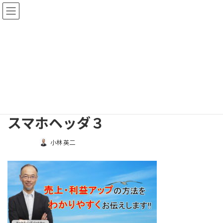
コ
ナ
プロジェクト上昇気流
ン
ビ
テ
ゲ
ン
ー
ツ
シ
メディア
へ
ョ
ス
ン
キ
に
ッ
移
ホーム
スマホヘッダ３
スマホヘッダ３
プ
動
スマホヘッダ３
最
小林 英二
終
更
新
日
時
: