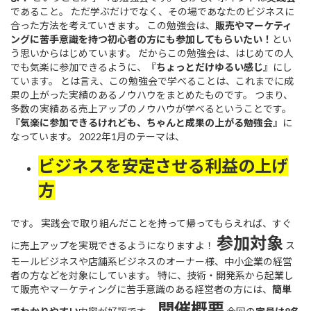
であること。 ただ学ぶだけでなく、その場であなたのビジネスに
合った方法を考えていきます。 この勉強会は、
販売やマーケティ
ングに苦手意識を持つ初心者の方にも参加してもらいたい！
とい
う思いからはじめています。 だからこの勉強会は、はじめての人
でも気楽に参加できるように、『
ちょっとだけゆるい感じ
』にし
ています。 とは言え、この勉強会で学べることは、これまでに成
果の上がった実績のあるノウハウをまとめたものです。 つまり、
多数の実績ある売上アップのノウハウが学べるということです。
『
気楽に参加できるけれども、ちゃんと成果の上がる勉強会
』に
なっています。 2022年1月のテーマは、
ビジネスを安定させる利益の上げ
方
です。 実践会で取り組んだことを持って帰ってもらえれば、すぐ
参加対象
に売上アップを実現できるようになりますよ！
ス
モールビジネスや店舗系ビジネスのオーナー様、中小企業の経営
者の方などを対象にしています。 特に、技術・開発系から起業し
て販売やマーケティングに苦手意識のある経営者の方には、
簡単
開催概要