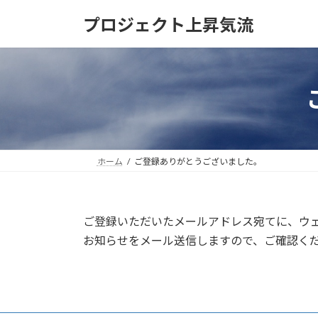
コ
ナ
プロジェクト上昇気流
ン
ビ
テ
ゲ
ン
ー
ツ
シ
へ
ョ
ス
ン
キ
に
ッ
移
プ
動
ホーム
ご登録ありがとうございました。
ご登録いただいたメールアドレス宛てに、ウ
お知らせをメール送信しますので、ご確認く